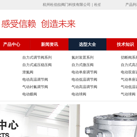
杭州杜伯拉阀门科技有限公司｜杜伯拉调节阀专业制造气动调节
产品列
产品中心
新闻资讯
选型大全
技术知识
自力式调节阀系列
氮封装置系列
切断阀系
自力式减压稳压阀
自力式微压阀
自力式高
泄氮阀
电动单座调节阀
电动双座
电动高温调节阀
电动低温调节阀
气动单座
气动衬氟调节阀
气动高温调节阀
气动低温
电动蝶阀
电动球阀
气动球阀