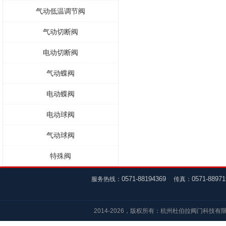
气动低温调节阀
气动切断阀
电动切断阀
气动蝶阀
电动蝶阀
电动球阀
气动球阀
特殊阀
0571-88194369
0571-8897
服务热线：
传真：
2014-2026，版权所有：杭州杜伯拉阀门科技