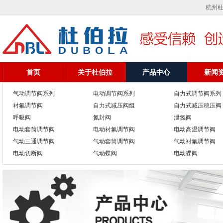
杭州杜
首页
关于杜伯拉
产品中心
新闻
气动调节阀系列
电动调节阀系列
自力式调节阀系列
衬氟调节阀
自力式减压阀组
自力式减压稳压阀
呼吸阀
氮封阀
泄氮阀
电动套筒调节阀
电动衬氟调节阀
电动高温调节阀
气动三通调节阀
气动套筒调节阀
气动衬氟调节阀
电动切断阀
气动蝶阀
电动蝶阀