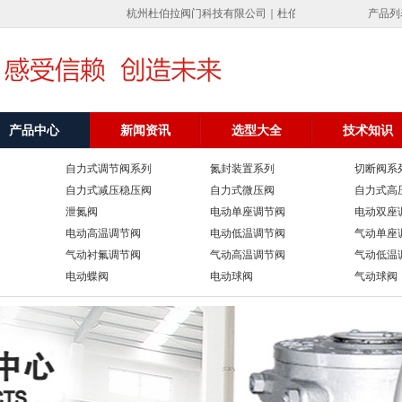
杭州杜伯拉阀门科技有限公司｜杜伯拉调节阀专业制造气动调节
产品列
产品中心
新闻资讯
选型大全
技术知识
自力式调节阀系列
氮封装置系列
切断阀系
自力式减压稳压阀
自力式微压阀
自力式高
泄氮阀
电动单座调节阀
电动双座
电动高温调节阀
电动低温调节阀
气动单座
气动衬氟调节阀
气动高温调节阀
气动低温
电动蝶阀
电动球阀
气动球阀