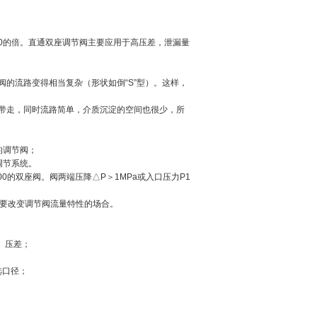
阀10的倍。直通双座调节阀主要应用于高压差，泄漏量
的流路变得相当复杂（形状如倒“S”型）。这样，
带走，同时流路简单，介质沉淀的空间也很少，所
的调节阀；
调节系统。
0的双座阀。阀两端压降△P＞1MPa或入口压力P1
需要改变调节阀流量特性的场合。
）压差；
选口径；