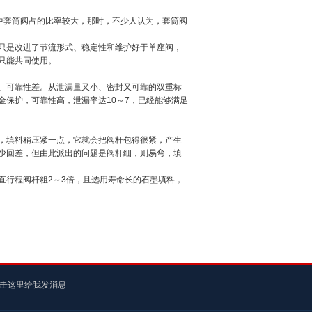
置中套筒阀占的比率较大，那时，不少人认为，套筒阀
只是改进了节流形式、稳定性和维护好于单座阀，
只能共同使用。
、可靠性差。从泄漏量又小、密封又可靠的双重标
保护，可靠性高，泄漏率达10～7，已经能够满足
，填料稍压紧一点，它就会把阀杆包得很紧，产生
少回差，但由此派出的问题是阀杆细，则易弯，填
直行程阀杆粗2～3倍，且选用寿命长的石墨填料，