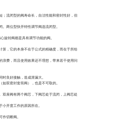
短；流闭型的阀寿命长，自洁性能和密封性好，但
闭。两位型快开特性调节阀选流闭型。
偏心旋转阀都是具有调节功能的阀。
计算，它的本身不在于公式的精确度，而在于所给
的浪费，而且使用效果还不理想，带来若干使用问
同时良好接触，造成泄漏大。
（如双密封套筒阀），也是不可取的。
。双座阀有两个阀芯，下阀芯处于流闭，上阀芯处
于小开度工作的原因所在。
计可作切断阀。
。