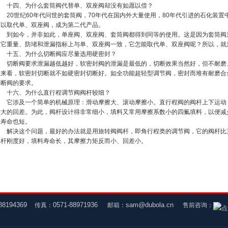
十四、为什么套筒阀代替单、双座阀却没有如愿以偿？
20世纪60年代问世的套筒阀，70年代在国内外大量使用，80年代引进的石化装
可以取代单、双座阀，成为第二代产品。
到如今，并非如此，单座阀、双座阀、套筒阀都得到同等的使用。这是因为套筒阀
但它重量、防堵和泄漏指标上与单、双座阀一致，它怎能取代单、双座阀呢？所以，就
十五、为什么切断阀应尽量选用硬密封？
切断阀要求泄漏越低越好，软密封阀的泄漏是最低的，切断效果当然好，但不耐磨
准来看，软密封切断就不如硬密封切断好。如全功能超轻型调节阀，密封而堆有耐磨合金
切断阀的要求。
十六、为什么直行程调节阀阀杆较细？
它涉及一个简单的机械原理：滑动摩擦大、滚动摩擦小。直行程阀的阀杆上下运动
较大的回差。为此，阀杆设计得非常细小，填料又常用摩擦系数小的四氟填料，以便减
料寿命也短。
解决这个问题，最好的办法就是用旅转阀阀杆，即角行程类的调节阀，它的阀杆比
阀杆刚度好，填料寿命长，其摩擦力矩反而小、回差小。
88194369
0571-88971936
sam@dubola.cn
传真：
邮箱：
售前咨询：