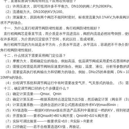
十，直通双座调节阀有何特点？应用在何场合？
（1）许用压差大，因可抵消许多不平衡力。DN100的阀△P为280KPa。
（2）流通能力大。DN100的KV为160。
（3）泄漏量大，原因有两个阀芯不能同时密封。标准泄流量为0.1%KV,为单座
要求不严的场合。
十一、为什么直行程调节阀防堵性能差，角行程阀防堵性能好？
直行程阀阀芯是垂直节流，而介质是水平流进流出，阀腔内流道必然转弯倒拐，使阀
存在许多死区，为介质的沉淀提供了空间，长此以往，造成堵塞。
角行程阀节流的方向就是水平方向，介质水平流进，水平流出，容易把不干净介质
以角行程阀防堵性能好。
十二，什么情况下需要采用阀门定位器？
（1）摩擦力大，需精确定位的场合。例如高温、低温调节阀或采用柔性石墨填料
（2）缓慢过程需提高调节阀响应速度的场合。例如，温度、液位、分析等参数的
（3）需要提高执行机构输出力和切断力的场合。例如，DN≥25的单座阀，DN＞10
10MPa的场合。
（4）分程调节系统和调节阀运行中有时需要改变气开、气关形式的场合。（5）
十三，确定调节阀口径的七个步骤是什么？
（1）确定计算流量——Qmax、Qmin
（2）确定计算压差——根据系统特点选定阻力比S值，然后确定计算（阀全开（3
（4）计算流量系数——选择合适的计算公式图表或软件求KV的max和min；
（5）KV值选取——根据KV的max值在所选产品系列中最接近一档的KV，得到初
（6）开度验算——要求Qmax时≯90％阀开度；Qmin时≮10％阀开度；
（7）实际可调比验算——一般要求应≮10；R实际＞R要求
（8）口径确定——若不合格重选选KV值，再验证。