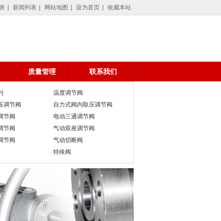
阀,自力式压力调节阀,电动调节阀,温度调节阀,微压调节阀,差压调节阀,氮封阀,切断
表
|
新闻列表
|
网站地图
|
设为首页
|
收藏本站
质量管理
联系我们
列
温度调节阀
压调节阀
自力式阀内取压调节阀
调节阀
电动三通调节阀
调节阀
气动双座调节阀
调节阀
气动切断阀
特殊阀