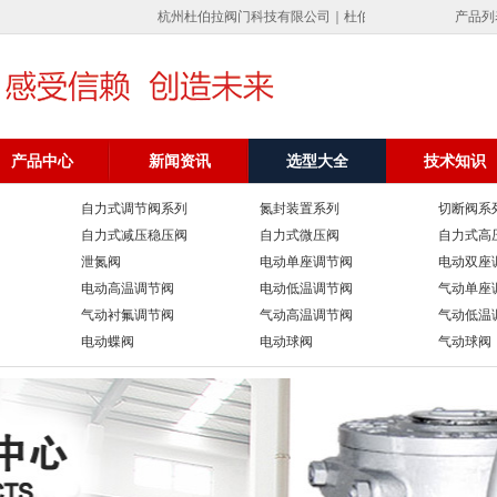
杭州杜伯拉阀门科技有限公司｜杜伯拉调节阀专业制造气动调节
产品列
产品中心
新闻资讯
选型大全
技术知识
自力式调节阀系列
氮封装置系列
切断阀系
自力式减压稳压阀
自力式微压阀
自力式高
泄氮阀
电动单座调节阀
电动双座
电动高温调节阀
电动低温调节阀
气动单座
气动衬氟调节阀
气动高温调节阀
气动低温
电动蝶阀
电动球阀
气动球阀