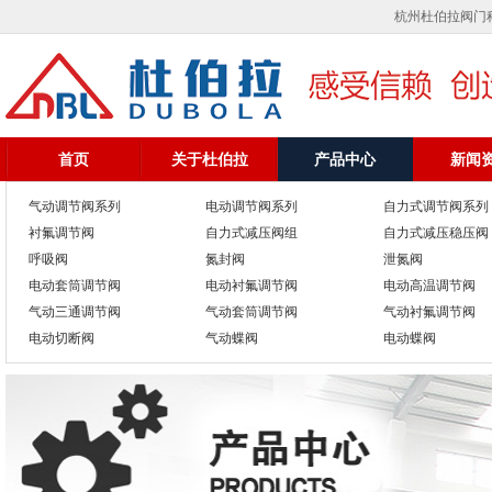
杭州杜伯拉阀门科
首页
关于杜伯拉
产品中心
新闻
气动调节阀系列
电动调节阀系列
自力式调节阀系列
衬氟调节阀
自力式减压阀组
自力式减压稳压阀
呼吸阀
氮封阀
泄氮阀
电动套筒调节阀
电动衬氟调节阀
电动高温调节阀
气动三通调节阀
气动套筒调节阀
气动衬氟调节阀
电动切断阀
气动蝶阀
电动蝶阀