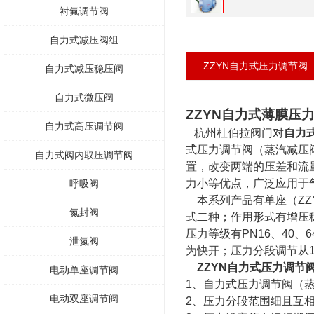
衬氟调节阀
自力式减压阀组
ZZYN自力式压力调节阀
自力式减压稳压阀
自力式微压阀
ZZYN自力式薄膜压
自力式高压调节阀
杭州杜伯拉阀门对
自力
式压力调节阀（蒸汽减压
自力式阀内取压调节阀
置，改变两端的压差和流
力小等优点，广泛应用于
呼吸阀
本系列产品有单座（ZZY
氮封阀
式二种；作用形式有增压
压力等级有PN16、40、
泄氮阀
为快开；压力分段调节从1
ZZYN自力式压力调节
电动单座调节阀
1、自力式压力调节阀（
电动双座调节阀
2、压力分段范围细且互