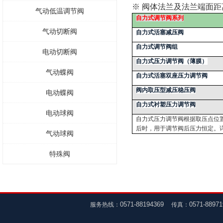
※ 阀体法兰及法兰端面距离
气动低温调节阀
自力式
调节阀系列
气动切断阀
自力式活塞减压阀
自力式调节阀组
电动切断阀
自力式压力调节阀（薄膜）
气动蝶阀
自力式活塞双座压力调节阀
阀内取压型减压稳压阀
电动蝶阀
自力式衬塑压力调节阀
电动球阀
自力式压力调节阀根据取压点位
后时，用于调节阀后压力恒定。
气动球阀
特殊阀
0571-88194369
0571-8897
服务热线：
传真：