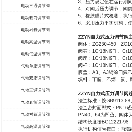
3、压力设定值在运行期
电动三通调节阀
4、对阀后压力调节，阀前
5、橡胶膜片式检测，执
电动套筒调节阀
6、采用压力平衡机构，
电动衬氟调节阀
ZZYN自力式压力调节阀
电动高温调节阀
阀体：ZG230-450、ZG1Cr1
阀芯：1Cr18Ni9Ti 、Cr18
电动低温调节阀
阀座：1Cr18Ni9Ti 、Cr18
阀杆：1Cr18Ni9Ti 、Cr18
气动单座调节阀
膜盖：A3、A3钢涂四氟乙
气动双座调节阀
填料：丁腈、乙炳、氟、
气动三通调节阀
ZZYN自力式压力调节阀
法兰标准：按GB9113-88、J
气动套筒调节阀
法兰密封面型式：PN16
气动衬氟调节阀
PN40、64为凹凸、阀体
结构长度按BG12221-98
气动高温调节阀
执行机构信号接口：内螺纹M