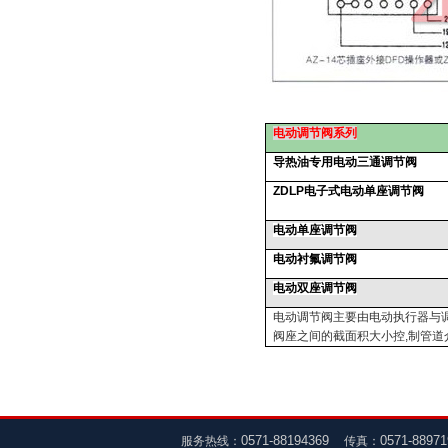
电动
调节阀系列
导热油专用电动三通调节阀
ZDLP
电子式电动单座调节阀
电动单座调节阀
电动衬氟调节阀
电动双座调节阀
电动调节阀主要由电动执行器与
阀座之间的截面积大小控
,
制管道
0571-88194369
0571-8897
服务热线：
传真：