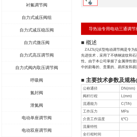
衬氟调节阀
自力式减压阀组
导热油专用电动三通调节
自力式减压稳压阀
■ 概述
自力式微压阀
ZAZX(Q)E型电动调节阀是
自力式高压调节阀
先进技术，采用了不锈钢波纹和石
性。由于本公司掌握了金属弹性密
中的剧毒的、贵重的、易挥发和易
自力式阀内取压调节阀
■ 主要技术参数及规格(
呼吸阀
公称通径
DN(mm)
氮封阀
阀杆行程
L(mm)
流通能力
C(T/h)
泄氮阀
工作压力
MPa
电动单座调节阀
介质工作温度
t(℃)
流量特性
电动双座调节阀
全行程时间