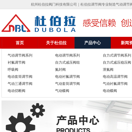
杭州杜伯拉阀门科技有限公司｜杜伯拉调节阀专业制造气动调节阀,自力
首页
关于杜伯拉
产品中心
新闻
气动调节阀系列
电动调节阀系列
自力式调节阀系列
衬氟调节阀
自力式减压阀组
自力式减压稳压阀
呼吸阀
氮封阀
泄氮阀
电动套筒调节阀
电动衬氟调节阀
电动高温调节阀
气动三通调节阀
气动套筒调节阀
气动衬氟调节阀
电动切断阀
气动蝶阀
电动蝶阀